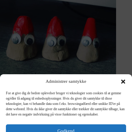
Administrer samtykke
Top 5
,
Højtider
For at give dig de bedste oplevelser bruger vi teknologier som cookies til at gemme
og/eller få adgang til enhedsoplysninger. Hvis du giver dit samtykke til disse
teknologier, kan vi behandle data som f.eks. browsingadfærd eller unikke ID'er på
Skab Magi i Dit Hjem med 8 Kreative Juleidéer
dette websted. Hvis du ikke giver dit samtykke eller trækker dit samtykke tilbage, kan
Julen er lige rundt om hjørnet, og hvad er bedre end at sprede
det have en negativ indvirkning på visse funktioner og egenskaber.
den festlige glæde med en smule kreativitet? Dette års
juleudsmykning behøver ikke at være den sædvanlige
rutine…
Godkend