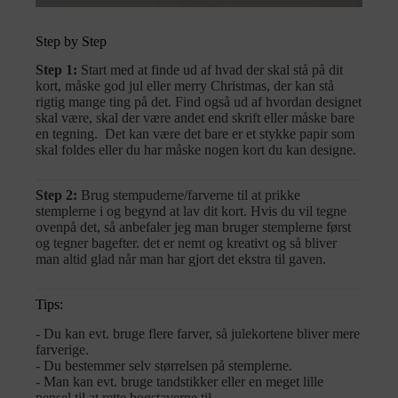
Step by Step
Step 1:
Start med at finde ud af hvad der skal stå på dit
kort, måske god jul eller merry Christmas, der kan stå
rigtig mange ting på det. Find også ud af hvordan designet
skal være, skal der være andet end skrift eller måske bare
en tegning. Det kan være det bare er et stykke papir som
skal foldes eller du har måske nogen kort du kan designe.
Step 2:
Brug stempuderne/farverne til at prikke
stemplerne i og begynd at lav dit kort. Hvis du vil tegne
ovenpå det, så anbefaler jeg man bruger stemplerne først
og tegner bagefter. det er nemt og kreativt og så bliver
man altid glad når man har gjort det ekstra til gaven.
Tips:
- Du kan evt. bruge flere farver, så julekortene bliver mere
farverige.
- Du bestemmer selv størrelsen på stemplerne.
- Man kan evt. bruge tandstikker eller en meget lille
pensel til at rette bogstaverne til.