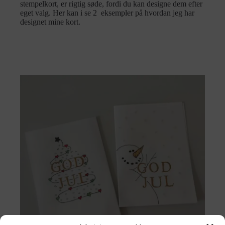
stempelkort, er rigtig søde, fordi du kan designe dem efter
eget valg. Her kan i se 2 eksempler på hvordan jeg har
designet mine kort.