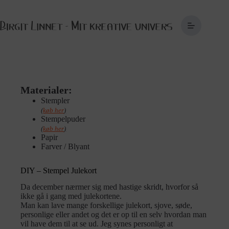
Fortsæt
til
indhold
Materialer:
Stempler
(
k
øb her
)
Stempelpuder
(
k
øb her
)
Papir
Farver / Blyant
DIY – Stempel Julekort
Da december nærmer sig med hastige skridt, hvorfor så
ikke gå i gang med julekortene.
Man kan lave mange forskellige julekort, sjove, søde,
personlige eller andet og det er op til en selv hvordan man
vil have dem til at se ud. Jeg synes personligt at