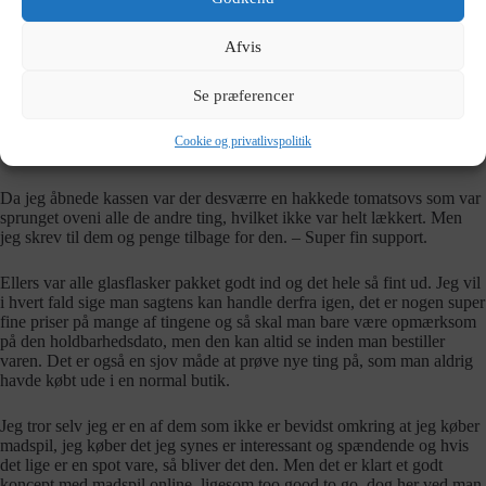
Afvis
Min oplevelse med Motatos?
Se præferencer
Jeg har bestilt en masse sjove og anderledes ting fra Motatos, fordi jeg
tænkte at jeg ville prøve hjemmesiden. Mit førstehånds indtryk var at
Cookie og privatlivspolitik
varerne blev leveret hurtigt og lige til døren hvilket var dejligt.
Da jeg åbnede kassen var der desværre en hakkede tomatsovs som var
sprunget oveni alle de andre ting, hvilket ikke var helt lækkert. Men
jeg skrev til dem og penge tilbage for den. – Super fin support.
Ellers var alle glasflasker pakket godt ind og det hele så fint ud. Jeg vil
i hvert fald sige man sagtens kan handle derfra igen, det er nogen super
fine priser på mange af tingene og så skal man bare være opmærksom
på den holdbarhedsdato, men den kan altid se inden man bestiller
varen. Det er også en sjov måde at prøve nye ting på, som man aldrig
havde købt ude i en normal butik.
Jeg tror selv jeg er en af dem som ikke er bevidst omkring at jeg køber
madspil, jeg køber det jeg synes er interessant og spændende og hvis
det lige er en spot vare, så bliver det den. Men det er klart et godt
koncept med madspil online, ligesom too good to go, dog her ved man